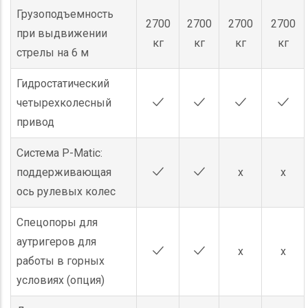
Грузоподъемность
2700
2700
2700
2700
при выдвижении
кг
кг
кг
кг
стрелы на 6 м
Гидростатический
четырехколесный
привод
Система P-Matic:
поддерживающая
x
x
ось рулевых колес
Спецопоры для
аутригеров для
x
x
работы в горных
условиях (опция)