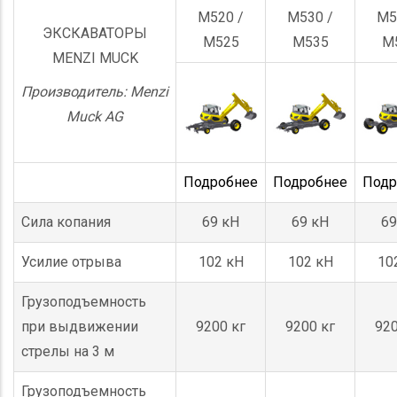
M520 /
M530 /
M5
ЭКСКАВАТОРЫ
M525
M535
M
MENZI MUCK
Производитель: Menzi
Muck AG
Подробнее
Подробнее
Подр
Сила копания
69 кН
69 кН
69
Усилие отрыва
102 кН
102 кН
10
Грузоподъемность
при выдвижении
9200 кг
9200 кг
920
стрелы на 3 м
Грузоподъемность