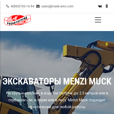
Skip
8(800)700-16-94
sales@trade-avto.com
to
main
content
ЭКСКАВАТОРЫ MENZI MUCK
На крутых склонах, в воде на глубине до 2.5 метров или в
глубоком иле, в горах или в лесу: Menzi Muck подходит
практически для любой работы