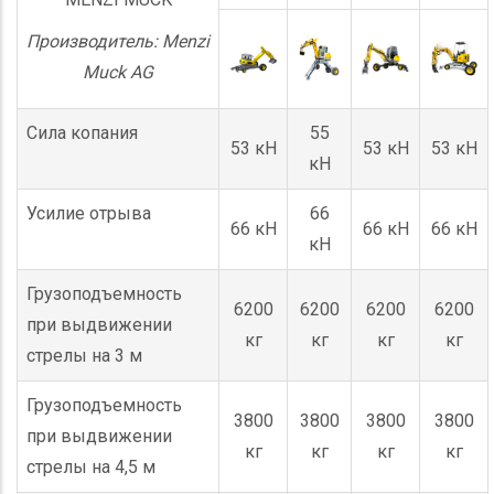
Производитель: Menzi
Muck AG
Сила копания
55
53 кН
53 кН
53 кН
кН
Усилие отрыва
66
66 кН
66 кН
66 кН
кН
Грузоподъемность
6200
6200
6200
6200
при выдвижении
кг
кг
кг
кг
стрелы на 3 м
Грузоподъемность
3800
3800
3800
3800
при выдвижении
кг
кг
кг
кг
стрелы на 4,5 м