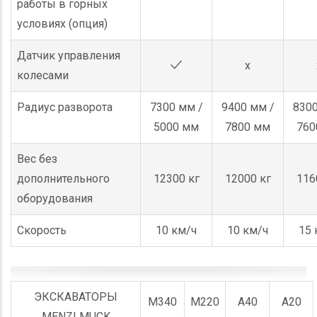
работы в горных
условиях (опция)
Датчик управления
x
колесами
Радиус разворота
7300 мм /
9400 мм /
8300
5000 мм
7800 мм
760
Вес без
дополнительного
12300 кг
12000 кг
116
оборудования
Скорость
10 км/ч
10 км/ч
15 
ЭКСКАВАТОРЫ
M340
M220
A40
A20
MENZI MUCK