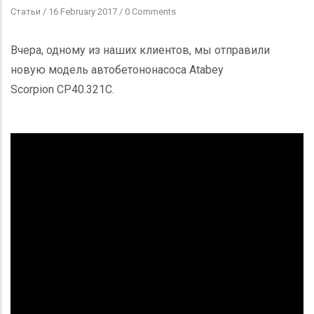
Статьи
/
16 February 2017
/
0 Comments
Вчера, одному из наших клиентов, мы отправили
новую модель автобетононасоса Atabey
Scorpion CP40.321C.