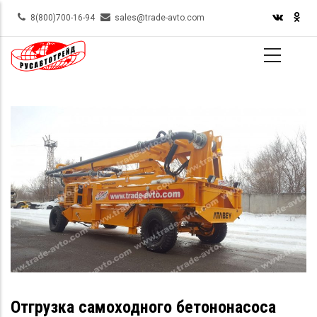
Skip
8(800)700-16-94
sales@trade-avto.com
to
main
content
Отгрузка самоходного бетононасоса