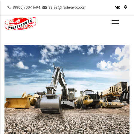
Skip
8(800)700-16-94
sales@trade-avto.com
to
main
content