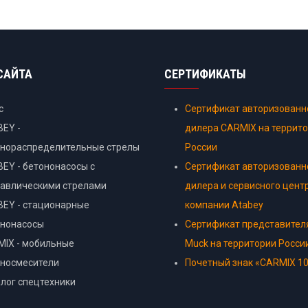
САЙТА
СЕРТИФИКАТЫ
с
Сертификат авторизованн
EY -
дилера CARMIX на террит
онораспределительные стрелы
России
EY - бетононасосы с
Сертификат авторизованн
авлическими стрелами
дилера и сервисного цент
EY - стационарные
компании Atabey
ононасосы
Сертификат представител
IX - мобильные
Muck на территории Росси
оносмесители
Почетный знак «CARMIX 10
лог спецтехники