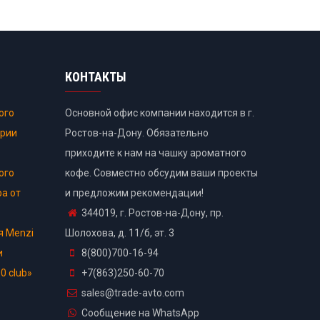
КОНТАКТЫ
ого
Основной офис компании находится в г.
ории
Ростов-на-Дону. Обязательно
приходите к нам на чашку ароматного
ого
кофе. Совместно обсудим ваши проекты
ра от
и предложим рекомендации!
344019, г. Ростов-на-Дону, пр.
я Menzi
Шолохова, д. 11/б, эт. 3
и
8(800)700-16-94
0 club»
+7(863)250-60-70
sales@trade-avto.com
Сообщение на WhatsApp