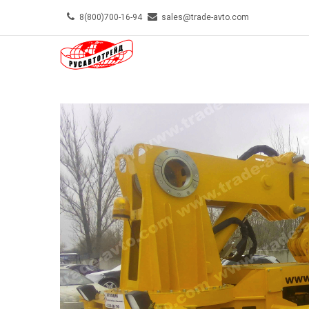
Skip
8(800)700-16-94
sales@trade-avto.com
to
MAIN-
main
MENU-
content
TOP