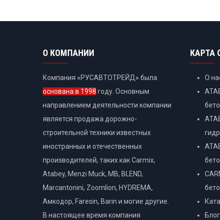
О КОМПАНИИ
КАРТА 
Компания «РУСАВТОТРЕЙД» была
О на
основана в 1998
году. Основным
ATAB
направлением деятельности компании
бет
является продажа дорожно-
ATAB
строительной техники известных
гидр
иностранных и отечественных
ATAB
производителей, таких как Carmix,
бет
Atabey, Menzi Muck, MB, BLEND,
CARM
Marcantonini, Zoomlion, HYDREMA,
бет
Амкодор, Faresin, Barin и могие другие.
Ката
В настоящее время компания
Блог